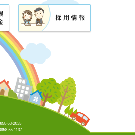
-53-2035
8-55-1137