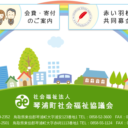
-2352 鳥取県東伯郡琴浦町大字浦安123番地1 TEL：0858-52-3600 FAX：0858
2501 鳥取県東伯郡琴浦町大字赤碕1113番地1 TEL：0858-55-1124 FAX：085