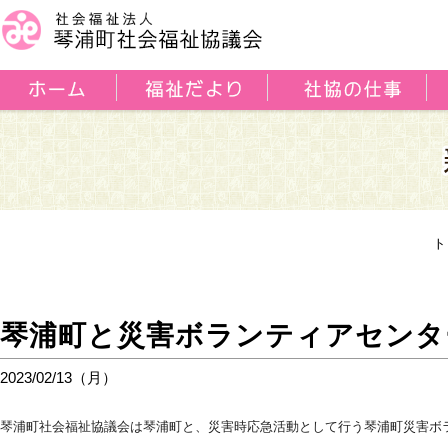
ト
琴浦町と災害ボランティアセンタ
2023/02/13（月）
琴浦町社会福祉協議会は琴浦町と、災害時応急活動として行う琴浦町災害ボ