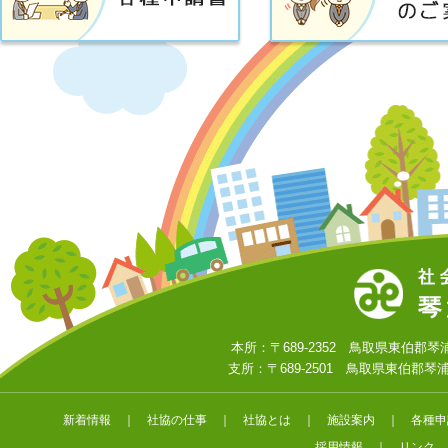
本所：〒689-2352 鳥取県東伯郡琴浦町大字
支所：〒689-2501 鳥取県東伯郡琴浦町大字
新着情報
｜
社協の仕事
｜
社協とは
｜
施設案内
｜
各種申
採用情報
｜
リンク