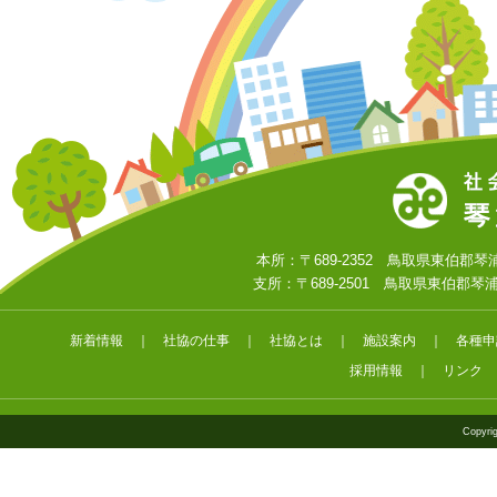
本所：〒689-2352 鳥取県東伯郡琴浦町大字
支所：〒689-2501 鳥取県東伯郡琴浦町大字
新着情報
｜
社協の仕事
｜
社協とは
｜
施設案内
｜
各種申
採用情報
｜
リンク
Copyrig